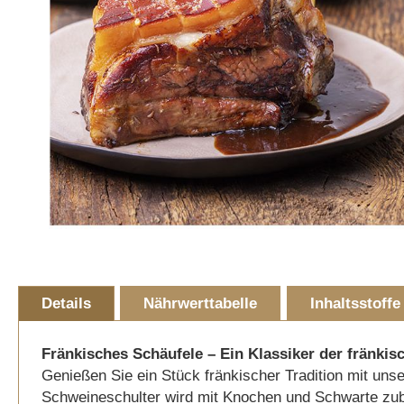
Skip
to
Details
Nährwerttabelle
Inhaltsstoffe
the
beginning
of
Fränkisches Schäufele – Ein Klassiker der fränki
the
Genießen Sie ein Stück fränkischer Tradition mit un
images
Schweineschulter wird mit Knochen und Schwarte zube