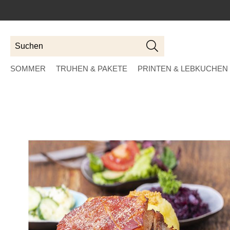
Suchen
Suchen
SOMMER
TRUHEN & PAKETE
PRINTEN & LEBKUCHEN
Skip
to
the
end
of
the
images
gallery