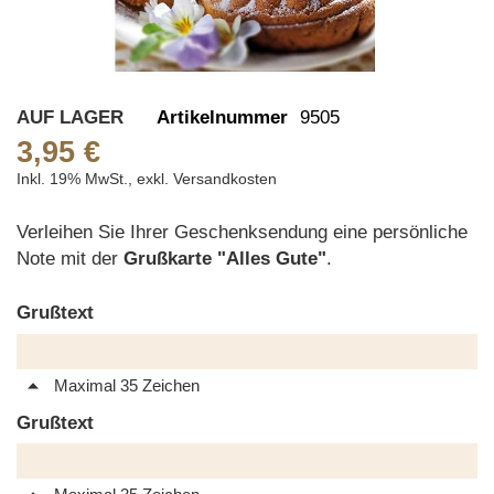
Skip
AUF LAGER
Artikelnummer
9505
to
3,95 €
the
Inkl. 19% MwSt.
,
exkl.
Versandkosten
beginning
of
Verleihen Sie Ihrer Geschenksendung eine persönliche
the
Note mit der
Grußkarte "Alles Gute"
.
images
gallery
Grußtext
Maximal 35 Zeichen
Grußtext