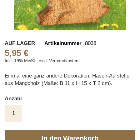
Skip
AUF LAGER
Artikelnummer
8038
to
5,95 €
the
Inkl. 19% MwSt.
,
exkl.
Versandkosten
beginning
of
Einmal eine ganz andere Dekoration. Hasen-Aufsteller
the
aus Mangoholz (Maße: B 11 x H 15 x T 2 cm).
images
gallery
Anzahl
In den Warenkorb