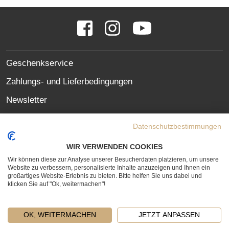
SOCIAL
Facebook
Instagram
YouTube
MEDIA
LINKS
SITE
Geschenkservice
LINKS
Zahlungs- und Lieferbedingungen
Newsletter
Oft gestellte Fragen (FAQ)
Datenschutzbestimmungen
Datenschutzerklärung
WIR VERWENDEN COOKIES
Erklärung zur Barrierefreiheit
Wir können diese zur Analyse unserer Besucherdaten platzieren, um unsere
Website zu verbessern, personalisierte Inhalte anzuzeigen und Ihnen ein
Widerrufsrecht
großartiges Website-Erlebnis zu bieten. Bitte helfen Sie uns dabei und
klicken Sie auf "Ok, weitermachen"!
Vertrag widerrufen
OK, WEITERMACHEN
JETZT ANPASSEN
LEGAL
KONTAKT
AGB
IMPRESSUM