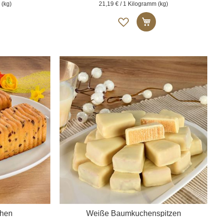
 (kg)
21,19 € / 1 Kilogramm (kg)
Auf
n den Warenkorb
In den Warenkor
die
liste
Merkliste
chen
Weiße Baumkuchenspitzen