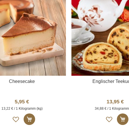
Cheesecake
Englischer Teeku
5,95 €
13,95 €
13,22 € / 1 Kilogramm (kg)
34,88 € / 1 Kilogramm
Auf
Auf
In den Warenkorb
I
die
die