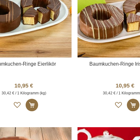
mkuchen-Ringe Eierlikör
Baumkuchen-Ringe Ir
10,95 €
10,95 €
30,42 € / 1 Kilogramm (kg)
30,42 € / 1 Kilogramm
Auf
Auf
In den Warenkorb
I
die
die
Merkliste
Merk