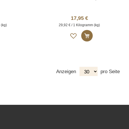
17,95 €
 (kg)
29,92 € / 1 Kilogramm (kg)
Auf
n den Warenkorb
In den Warenkor
die
liste
Merkliste
Anzeigen
pro Seite