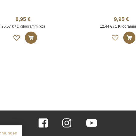
8,95 €
9,95 €
25,57 € / 1 Kilogramm (kg)
12,44 € / 1 Kilogramm
Auf
Auf
In den Warenkorb
I
die
die
Merkliste
Merk
Facebook
Instagram
YouTube
immungen