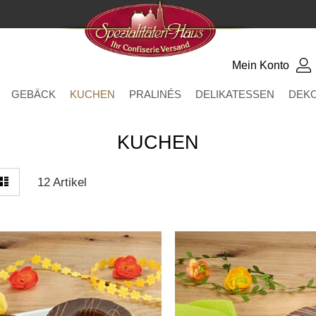
Mein Konto
GEBÄCK
KUCHEN
PRALINÉS
DELIKATESSEN
DEK
KUCHEN
zeigen
elle
Liste
12
Artikel
s