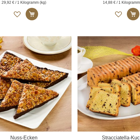
29,92 € / 1 Kilogramm (kg)
14,88 € / 1 Kilogramm
Auf
Auf
In den Warenkorb
I
die
die
Merkliste
Merk
Nuss-Ecken
Stracciatella-Ku