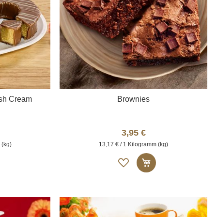
ish Cream
Brownies
3,95 €
 (kg)
13,17 € / 1 Kilogramm (kg)
Auf
n den Warenkorb
In den Warenkor
die
liste
Merkliste