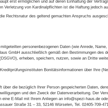
pt erst ermöglichen und auf deren Einhaltung der Vertragsp
igen Verletzung von Kardinalpflichten ist die Haftung jedoch
f die Rechtsnatur des geltend gemachten Anspruchs ausgesc
 mitgeteilten personenbezogenen Daten (wie Anrede, Name, 
n-Haus GmbH ausschließlich gemäß den Bestimmungen des d
GVO), erheben, speichern, nutzen, sowie an Dritte weiter
Kreditprüfungsinstituten Bonitätsinformationen über Ihre (
nft über die bezüglich Ihrer Person gespeicherten Daten, de
inwilligungen und den Zweck der Datenverarbeitung. Der Ve
h eine E-Mail mit Ihrem Anliegen an info@spezi-haus.de ode
assauer Straße 31 – 33, 52146 Würselen, Tel. 02405-709-47