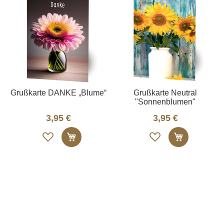
Grußkarte DANKE „Blume“
Grußkarte Neutral
"Sonnenblumen"
3,95 €
3,95 €
Auf
Auf
In den Warenkorb
In den W
die
die
Merkliste
Merkliste