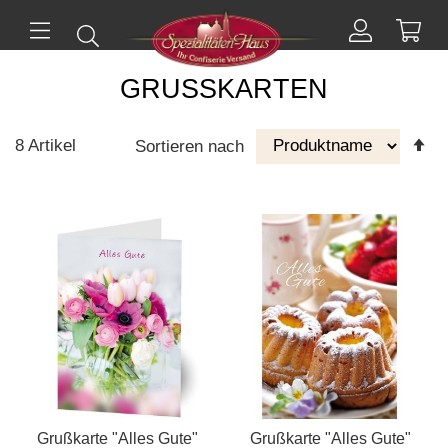
Mei
Suchen
Mein
ü
Menü
Konto
GRUSSKARTEN
A
8
Artikel
Sortieren nach
Re
ei
Grußkarte "Alles Gute"
Grußkarte "Alles Gute"