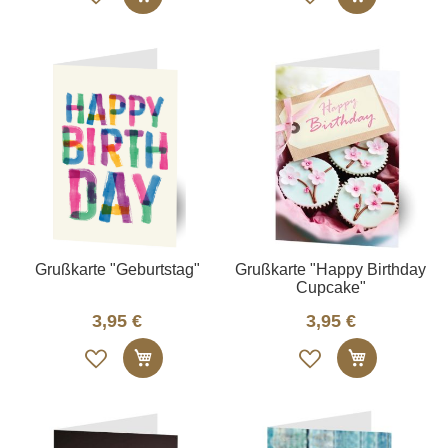
die
die
Merkliste
Merkliste
Grußkarte "Geburtstag"
Grußkarte "Happy Birthday
Cupcake"
3,95 €
3,95 €
Auf
Auf
In den Warenkorb
In den W
die
die
Merkliste
Merkliste