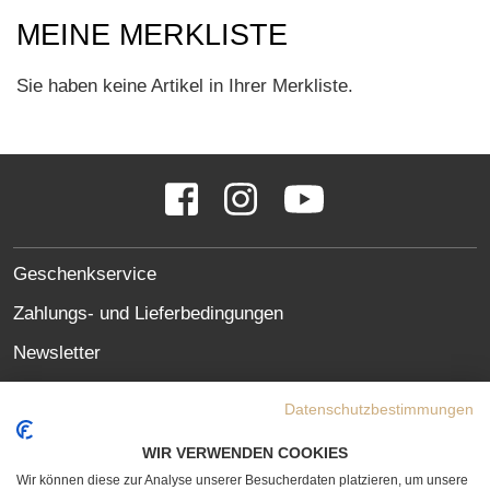
MEINE MERKLISTE
Sie haben keine Artikel in Ihrer Merkliste.
SOCIAL
Facebook
Instagram
YouTube
MEDIA
LINKS
SITE
Geschenkservice
LINKS
Zahlungs- und Lieferbedingungen
Newsletter
Oft gestellte Fragen (FAQ)
Datenschutzbestimmungen
Datenschutzerklärung
WIR VERWENDEN COOKIES
Erklärung zur Barrierefreiheit
Wir können diese zur Analyse unserer Besucherdaten platzieren, um unsere