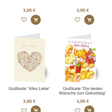
3,95 €
3,95 €
Auf
Auf
In den Warenkorb
In den W
die
die
Merkliste
Merkliste
Grußkarte "Alles Liebe"
Grußkarte "Die besten
Wünsche zum Geburtstag"
3,95 €
3,95 €
Auf
Auf
In den Warenkorb
In den W