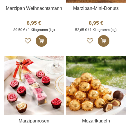
Marzipan Weihnachtsmann
Marzipan-Mini-Donuts
8,95 €
8,95 €
89,50 € / 1 Kilogramm (kg)
52,65 € / 1 Kilogramm (kg)
Auf
Auf
In den Warenkorb
In den W
die
die
Merkliste
Merkliste
Marzipanrosen
Mozartkugeln