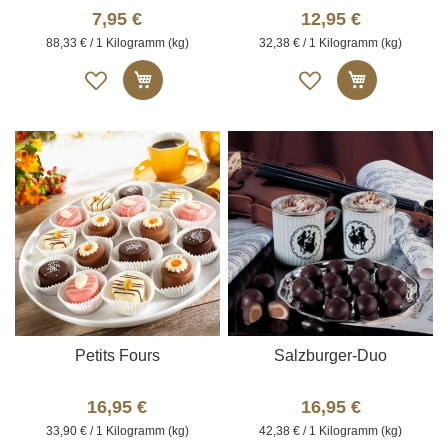
7,95 €
12,95 €
88,33 € / 1 Kilogramm (kg)
32,38 € / 1 Kilogramm (kg)
Auf
Auf
In den Warenkorb
In den W
die
die
Merkliste
Merkliste
Petits Fours
Salzburger-Duo
16,95 €
16,95 €
33,90 € / 1 Kilogramm (kg)
42,38 € / 1 Kilogramm (kg)