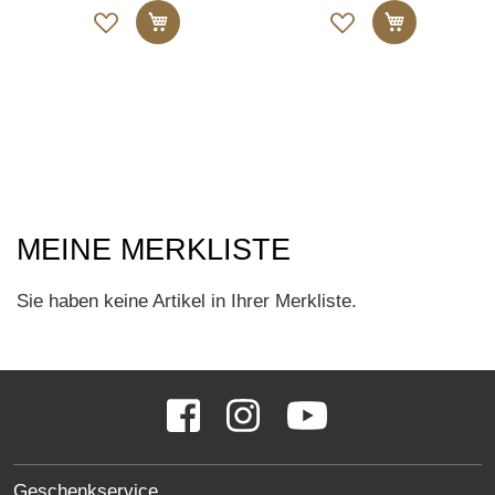
Auf
Auf
In den Warenkorb
In den W
die
die
Merkliste
Merkliste
MEINE MERKLISTE
Sie haben keine Artikel in Ihrer Merkliste.
SOCIAL
Facebook
Instagram
YouTube
MEDIA
LINKS
SITE
Geschenkservice