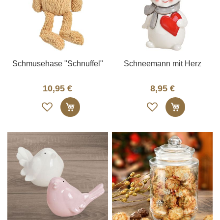
Schmusehase "Schnuffel"
Schneemann mit Herz
10,95 €
8,95 €
Auf
Auf
In den Warenkorb
In den W
die
die
Merkliste
Merkliste