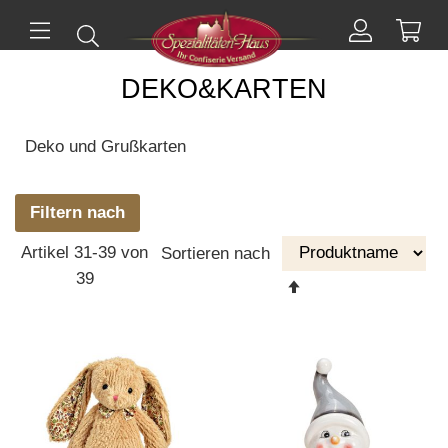
Mei
Suchen
Mein
ü
Menü
Konto
DEKO&KARTEN
Deko und Grußkarten
Filtern nach
Artikel
31
-
39
von
Sortieren nach
39
Absteigende
Reihenfolge
einstellen