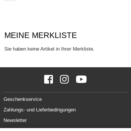
MEINE MERKLISTE
Sie haben keine Artikel in Ihrer Merkliste.
SOCIAL
Facebook
Instagram
YouTube
MEDIA
LINKS
SITE
Geschenkservice
LINKS
Zahlungs- und Lieferbedingungen
Newsletter
Oft gestellte Fragen (FAQ)