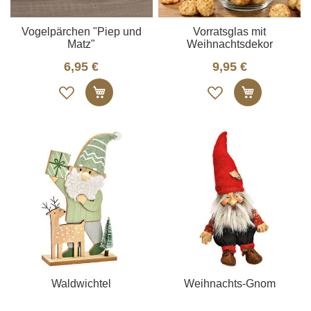
Vogelpärchen "Piep und
Vorratsglas mit
Matz"
Weihnachtsdekor
6,95 €
9,95 €
Auf
Auf
In den Warenkorb
In den W
die
die
Merkliste
Merkliste
Waldwichtel
Weihnachts-Gnom