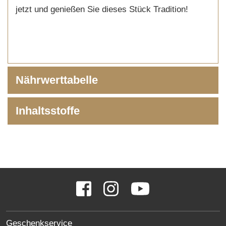
jetzt und genießen Sie dieses Stück Tradition!
Nährwerttabelle
Inhaltsstoffe
SOCIAL
Facebook
Instagram
YouTube
MEDIA
LINKS
SITE
Geschenkservice