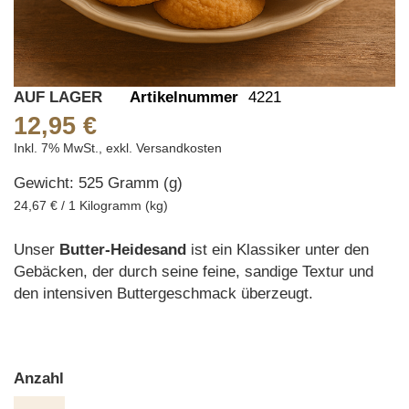
Skip
AUF LAGER
Artikelnummer
4221
to
12,95 €
the
Inkl. 7% MwSt.
,
exkl.
Versandkosten
beginning
Gewicht: 525 Gramm (g)
of
the
24,67 € / 1 Kilogramm (kg)
images
gallery
Unser
Butter-Heidesand
ist ein Klassiker unter den
Gebäcken, der durch seine feine, sandige Textur und
den intensiven Buttergeschmack überzeugt.
Anzahl