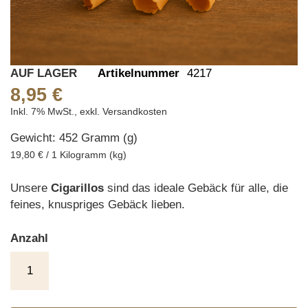
Skip
AUF LAGER
Artikelnummer
4217
to
8,95 €
the
Inkl. 7% MwSt.
,
exkl.
Versandkosten
beginning
Gewicht: 452 Gramm (g)
of
the
19,80 € / 1 Kilogramm (kg)
images
gallery
Unsere
Cigarillos
sind das ideale Gebäck für alle, die
feines, knuspriges Gebäck lieben.
Anzahl