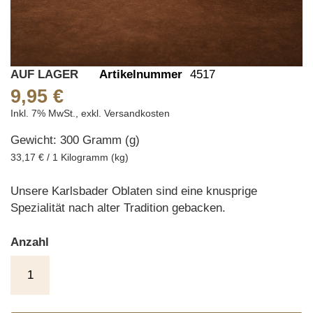
Skip
AUF LAGER
Artikelnummer
4517
to
9,95 €
the
Inkl. 7% MwSt.
,
exkl.
Versandkosten
beginning
Gewicht: 300 Gramm (g)
of
the
33,17 € / 1 Kilogramm (kg)
images
gallery
Unsere Karlsbader Oblaten sind eine knusprige
Spezialität nach alter Tradition gebacken.
Anzahl