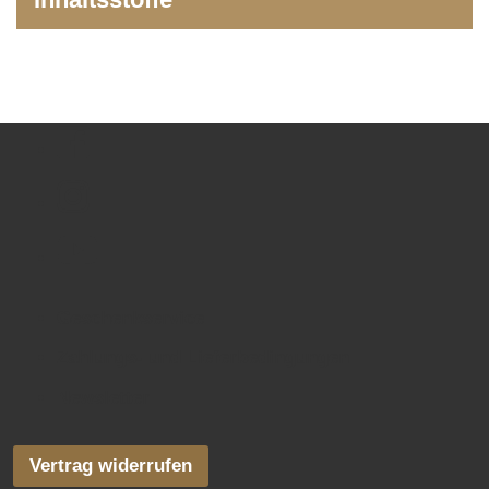
SOCIAL
Facebook
MEDIA
Instagram
LINKS
YouTube
SITE
Geschenkservice
LINKS
Zahlungs- und Lieferbedingungen
Newsletter
Vertrag widerrufen