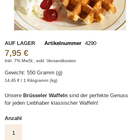
Skip
AUF LAGER
Artikelnummer
4290
to
7,95 €
the
Inkl. 7% MwSt.
,
exkl.
Versandkosten
beginning
Gewicht: 550 Gramm (g)
of
the
14,45 € / 1 Kilogramm (kg)
images
gallery
Unsere
Brüsseler Waffeln
sind der perfekte Genuss
für jeden Liebhaber klassischer Waffeln!
Anzahl