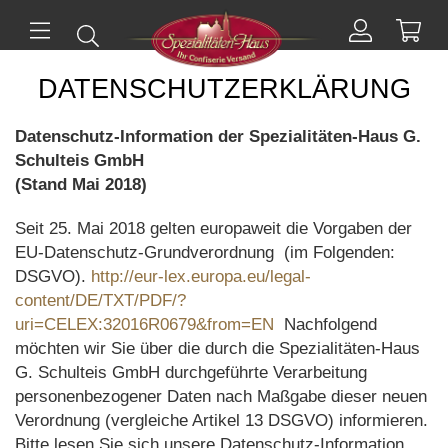
Mei
Suchen
Mein
ü
Menü
Konto
DATENSCHUTZERKLÄRUNG
Datenschutz-Information der Spezialitäten-Haus G.
Schulteis GmbH
(Stand Mai 2018)
Seit 25. Mai 2018 gelten europaweit die Vorgaben der
EU-Datenschutz-Grundverordnung (im Folgenden:
DSGVO).
http://eur-lex.europa.eu/legal-
content/DE/TXT/PDF/?
uri=CELEX:32016R0679&from=EN
Nachfolgend
möchten wir Sie über die durch die Spezialitäten-Haus
G. Schulteis GmbH durchgeführte Verarbeitung
personenbezogener Daten nach Maßgabe dieser neuen
Verordnung (vergleiche Artikel 13 DSGVO) informieren.
Bitte lesen Sie sich unsere Datenschutz-Information