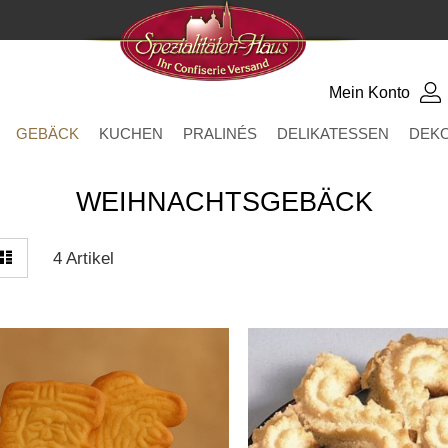
Mein Konto
GEBÄCK
KUCHEN
PRALINÉS
DELIKATESSEN
DEK
WEIHNACHTSGEBÄCK
zeigen
elle
Liste
4
Artikel
s