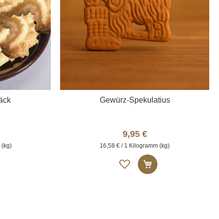
äck
Gewürz-Spekulatius
9,95 €
 (kg)
16,58 € / 1 Kilogramm (kg)
Auf
n den Warenkorb
In den Warenkor
die
liste
Merkliste