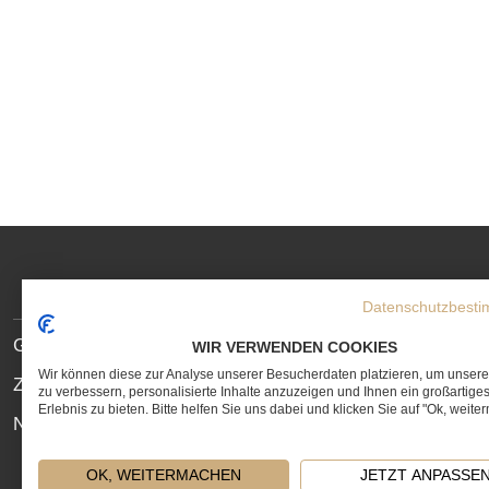
SOCIAL
MEDIA
Datenschutzbest
LINKS
SITE
Geschenkservice
WIR VERWENDEN COOKIES
LINKS
Wir können diese zur Analyse unserer Besucherdaten platzieren, um unser
Zahlungs- und Lieferbedingungen
zu verbessern, personalisierte Inhalte anzuzeigen und Ihnen ein großartige
Erlebnis zu bieten. Bitte helfen Sie uns dabei und klicken Sie auf "Ok, weite
Newsletter
OK, WEITERMACHEN
JETZT ANPASSE