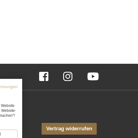
Merkliste
Facebook
Instagram
YouTube
immungen
e Website
s Website-
rmachen"!
Vertrag widerrufen
N