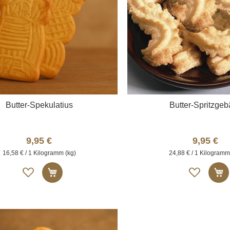
Butter-Spekulatius
Butter-Spritzgeb
9,95 €
9,95 €
16,58 € / 1 Kilogramm (kg)
24,88 € / 1 Kilogramm
Auf
Auf
In den Warenkorb
I
die
die
Merkliste
Merk