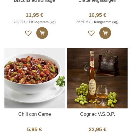
Biscuits au fromage
Blätterteigstangen
11,95 €
10,95 €
29,88 € / 1 Kilogramm (kg)
36,50 € / 1 Kilogramm (kg)
Auf
Auf
In den Warenkorb
In den W
die
die
Merkliste
Merkliste
Chili con Carne
Cognac V.S.O.P.
5,95 €
22,95 €