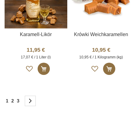
Karamell-Likör
Krówki Weichkaramellen
11,95 €
10,95 €
17,07 € / 1 Liter (l)
10,95 € / 1 Kilogramm (kg)
Auf
Auf
In den Warenkorb
In den W
die
die
Merkliste
Merkliste
Seite
You're currently reading page
Seite
Seite
Seite
Weiter
1
2
3