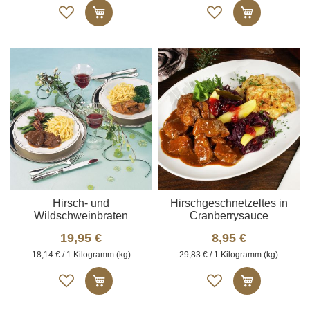
Auf
Auf
In den Warenkorb
In den W
die
die
Merkliste
Merkliste
Hirsch- und
Hirschgeschnetzeltes in
Wildschweinbraten
Cranberrysauce
19,95 €
8,95 €
18,14 € / 1 Kilogramm (kg)
29,83 € / 1 Kilogramm (kg)
Auf
Auf
In den Warenkorb
In den W
die
die
Merkliste
Merkliste