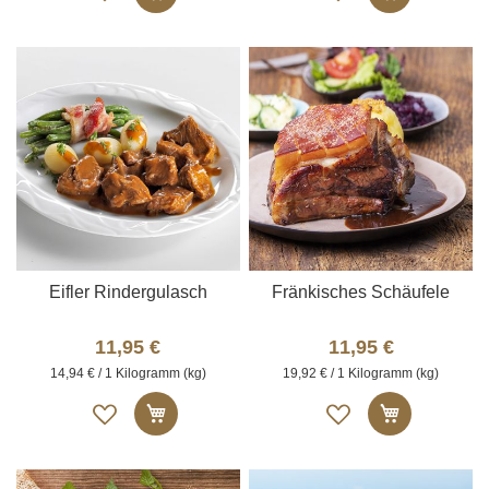
die
die
Merkliste
Merkliste
Eifler Rindergulasch
Fränkisches Schäufele
11,95 €
11,95 €
14,94 € / 1 Kilogramm (kg)
19,92 € / 1 Kilogramm (kg)
Auf
Auf
In den Warenkorb
In den W
die
die
Merkliste
Merkliste