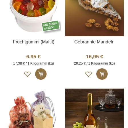
Fruchtgummi (Maltit)
Gebrannte Mandeln
6,95 €
16,95 €
17,38 € / 1 Kilogramm (kg)
28,25 € / 1 Kilogramm (kg)
Auf
Auf
In den Warenkorb
In den W
die
die
Merkliste
Merkliste