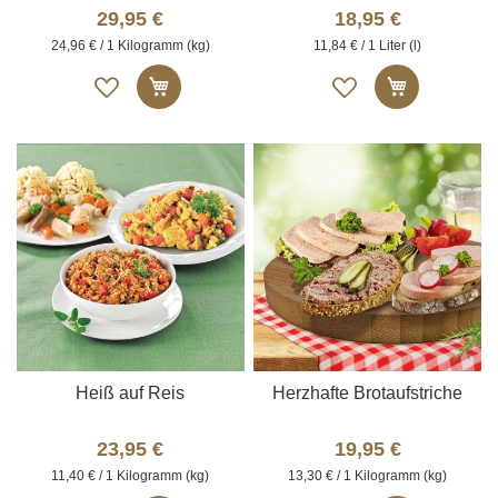
29,95 €
18,95 €
24,96 € / 1 Kilogramm (kg)
11,84 € / 1 Liter (l)
Auf
Auf
In den Warenkorb
In den W
die
die
Merkliste
Merkliste
Heiß auf Reis
Herzhafte Brotaufstriche
23,95 €
19,95 €
11,40 € / 1 Kilogramm (kg)
13,30 € / 1 Kilogramm (kg)