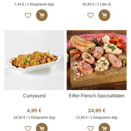
7,44 € / 1 Kilogramm (kg)
45,90 € / 1 Liter (l)
Auf
Auf
In den Warenkorb
In den W
die
die
Merkliste
Merkliste
Currywurst
Eifler Fleisch-Spezialitäten
4,95 €
24,95 €
16,50 € / 1 Kilogramm (kg)
13,86 € / 1 Kilogramm (kg)
Auf
Auf
In den Warenkorb
In den W