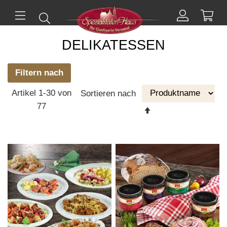
Mei
Suchen
Mein
ü
Menü
Konto
DELIKATESSEN
Filtern nach
Artikel
1
-
30
von
Sortieren nach
77
Absteigende
Reihenfolge
einstellen