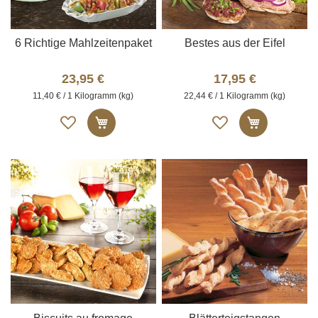
6 Richtige Mahlzeitenpaket
Bestes aus der Eifel
23,95 €
17,95 €
11,40 € / 1 Kilogramm (kg)
22,44 € / 1 Kilogramm (kg)
Auf
Auf
In den Warenkorb
In den W
die
die
Merkliste
Merkliste