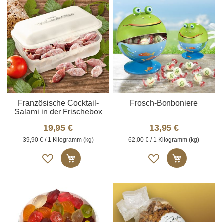
Französische Cocktail-
Frosch-Bonboniere
Salami in der Frischebox
19,95 €
13,95 €
39,90 € / 1 Kilogramm (kg)
62,00 € / 1 Kilogramm (kg)
Auf
Auf
In den Warenkorb
In den W
die
die
Merkliste
Merkliste