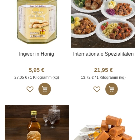
Ingwer in Honig
Internationale Spezialitäten
5,95 €
21,95 €
27,05 € / 1 Kilogramm (kg)
13,72 € / 1 Kilogramm (kg)
Auf
Auf
In den Warenkorb
In den W
die
die
Merkliste
Merkliste