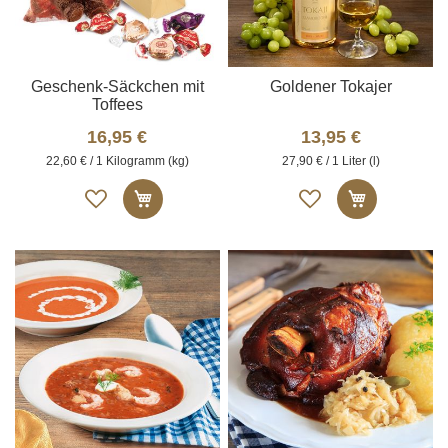
Geschenk-Säckchen mit
Goldener Tokajer
Toffees
16,95 €
13,95 €
22,60 € / 1 Kilogramm (kg)
27,90 € / 1 Liter (l)
Auf
Auf
In den Warenkorb
In den W
die
die
Merkliste
Merkliste