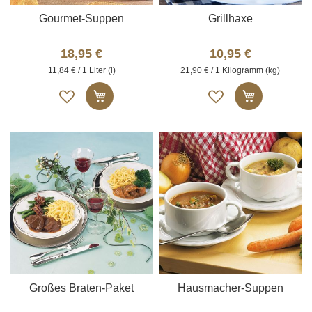
Gourmet-Suppen
Grillhaxe
18,95 €
10,95 €
11,84 € / 1 Liter (l)
21,90 € / 1 Kilogramm (kg)
Auf
Auf
In den Warenkorb
In den W
die
die
Merkliste
Merkliste
Großes Braten-Paket
Hausmacher-Suppen