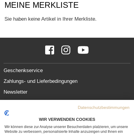
MEINE MERKLISTE
Sie haben keine Artikel in Ihrer Merkliste.
SOCIAL
Facebook
Instagram
YouTube
MEDIA
LINKS
SITE
Geschenkservice
LINKS
Zahlungs- und Lieferbedingungen
Newsletter
Oft gestellte Fragen (FAQ)
Datenschutzbestimmungen
Datenschutzerklärung
WIR VERWENDEN COOKIES
Erklärung zur Barrierefreiheit
Wir können diese zur Analyse unserer Besucherdaten platzieren, um unsere
Website zu verbessern, personalisierte Inhalte anzuzeigen und Ihnen ein