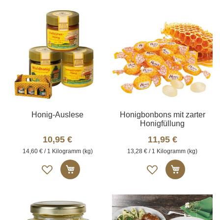
Honig-Auslese
Honigbonbons mit zarter
Honigfüllung
10,95 €
11,95 €
14,60 € / 1 Kilogramm (kg)
13,28 € / 1 Kilogramm (kg)
Auf
Auf
In den Warenkorb
In den W
die
die
Merkliste
Merkliste