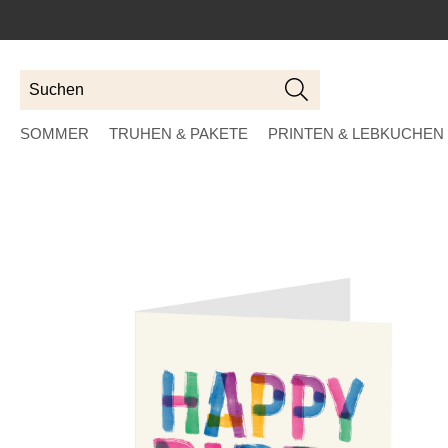
Suchen
Suchen
SOMMER
TRUHEN & PAKETE
PRINTEN & LEBKUCHEN
Skip
to
the
end
of
the
images
gallery