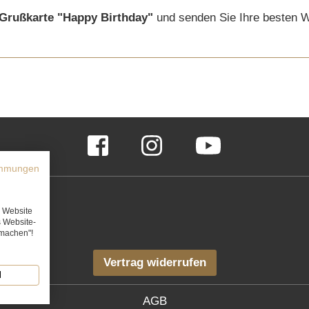
Grußkarte "Happy Birthday"
und senden Sie Ihre besten 
Facebook
Instagram
YouTube
immungen
e Website
s Website-
rmachen"!
Vertrag widerrufen
N
AGB