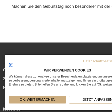
Machen Sie den Geburtstag noch besonderer mit der
SOCIAL
MEDIA
Datenschutzbest
LINKS
SITE
Geschenkservice
WIR VERWENDEN COOKIES
LINKS
Wir können diese zur Analyse unserer Besucherdaten platzieren, um unser
Zahlungs- und Lieferbedingungen
zu verbessern, personalisierte Inhalte anzuzeigen und Ihnen ein großartige
Erlebnis zu bieten. Bitte helfen Sie uns dabei und klicken Sie auf "Ok, weite
Newsletter
OK, WEITERMACHEN
JETZT ANPASSE
LEGAL
KONTAKT