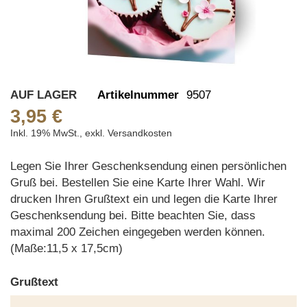
Skip
AUF LAGER
Artikelnummer
9507
to
3,95 €
the
Inkl. 19% MwSt.
,
exkl.
Versandkosten
beginning
of
Legen Sie Ihrer Geschenksendung einen persönlichen
the
Gruß bei. Bestellen Sie eine Karte Ihrer Wahl. Wir
images
drucken Ihren Grußtext ein und legen die Karte Ihrer
gallery
Geschenksendung bei. Bitte beachten Sie, dass
maximal 200 Zeichen eingegeben werden können.
(Maße:11,5 x 17,5cm)
Grußtext