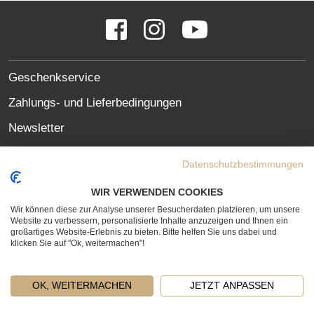
SOCIAL
Facebook
Instagram
YouTube
MEDIA
LINKS
SITE
Geschenkservice
LINKS
Zahlungs- und Lieferbedingungen
Newsletter
Oft gestellte Fragen (FAQ)
Datenschutzbestimmungen
Datenschutzerklärung
WIR VERWENDEN COOKIES
Erklärung zur Barrierefreiheit
Wir können diese zur Analyse unserer Besucherdaten platzieren, um unsere
Website zu verbessern, personalisierte Inhalte anzuzeigen und Ihnen ein
Widerrufsrecht
großartiges Website-Erlebnis zu bieten. Bitte helfen Sie uns dabei und
klicken Sie auf "Ok, weitermachen"!
Vertrag widerrufen
OK, WEITERMACHEN
JETZT ANPASSEN
LEGAL
KONTAKT
AGB
IMPRESSUM