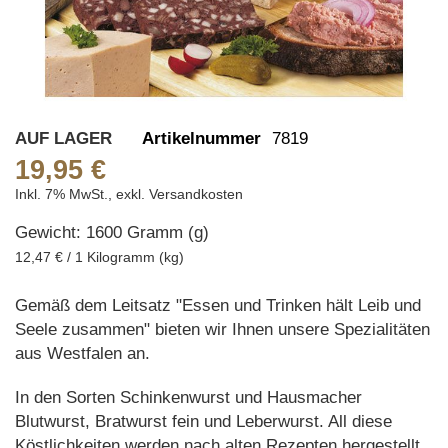
Skip
AUF LAGER
Artikelnummer
7819
to
19,95 €
the
Inkl. 7% MwSt.
,
exkl.
Versandkosten
beginning
Gewicht: 1600 Gramm (g)
of
the
12,47 € / 1 Kilogramm (kg)
images
gallery
Gemäß dem Leitsatz "Essen und Trinken hält Leib und
Seele zusammen" bieten wir Ihnen unsere Spezialitäten
aus Westfalen an.
In den Sorten Schinkenwurst und Hausmacher
Blutwurst, Bratwurst fein und Leberwurst. All diese
Köstlichkeiten werden nach alten Rezepten hergestellt