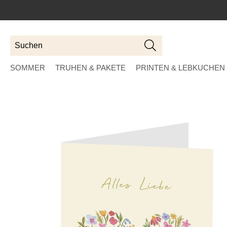
Suchen
Suchen
SOMMER
TRUHEN & PAKETE
PRINTEN & LEBKUCHEN
Skip
to
the
end
of
the
images
gallery