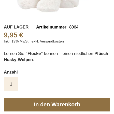
Skip
AUF LAGER
Artikelnummer
8064
to
9,95 €
the
Inkl. 19% MwSt.
,
exkl.
Versandkosten
beginning
of
Lernen Sie
"Flocke"
kennen – einen niedlichen
Plüsch-
the
Husky-Welpen.
images
gallery
Anzahl
In den Warenkorb