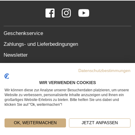
SOCIAL
Facebook
Instagram
YouTube
MEDIA
LINKS
SITE
Geschenkservice
LINKS
Zahlungs- und Lieferbedingungen
Newsletter
Oft gestellte Fragen (FAQ)
Datenschutzbestimmungen
Datenschutzerklärung
WIR VERWENDEN COOKIES
Erklärung zur Barrierefreiheit
Wir können diese zur Analyse unserer Besucherdaten platzieren, um unsere
Website zu verbessern, personalisierte Inhalte anzuzeigen und Ihnen ein
Widerrufsrecht
großartiges Website-Erlebnis zu bieten. Bitte helfen Sie uns dabei und
klicken Sie auf "Ok, weitermachen"!
Vertrag widerrufen
OK, WEITERMACHEN
JETZT ANPASSEN
LEGAL
KONTAKT
AGB
IMPRESSUM