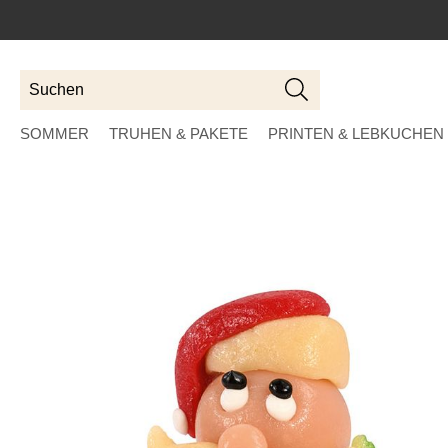
Suchen
Suchen
SOMMER
TRUHEN & PAKETE
PRINTEN & LEBKUCHEN
Skip
to
the
end
of
the
images
gallery