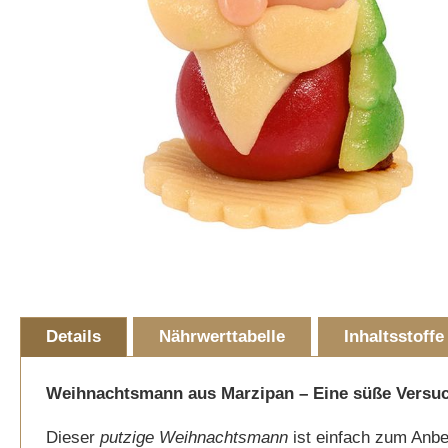
Skip
to
Details
Nährwerttabelle
Inhaltsstoffe
the
beginning
of
Weihnachtsmann aus Marzipan – Eine süße Versu
the
Dieser
putzige Weihnachtsmann
ist einfach zum Anbe
images