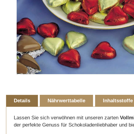
Skip
to
Details
Nährwerttabelle
Inhaltsstoffe
the
beginning
of
Lassen Sie sich verwöhnen mit unseren zarten
Vollm
the
der perfekte Genuss für Schokoladenliebhaber und bi
images