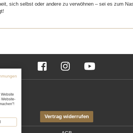
heit, sich selbst oder andere zu verwöhnen – sei es zum Na
t!
Facebook
Instagram
YouTube
immungen
e Website
s Website-
rmachen"!
Vertrag widerrufen
N