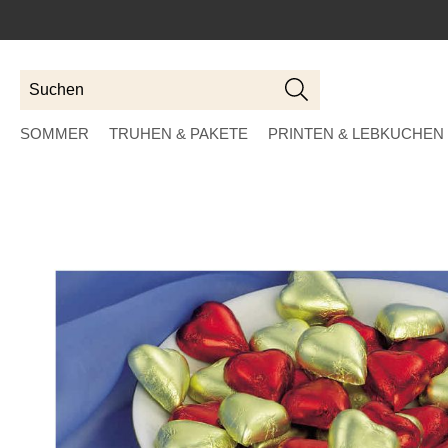
Suchen
Suchen
SOMMER
TRUHEN & PAKETE
PRINTEN & LEBKUCHEN
Skip
to
the
end
of
the
images
gallery