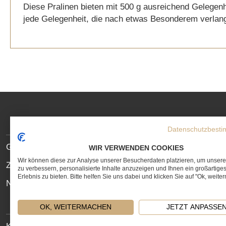
Diese Pralinen bieten mit 500 g ausreichend Gelegen
gallery
jede Gelegenheit, die nach etwas Besonderem verlang
SOCIAL
MEDIA
Datenschutzbest
LINKS
SITE
Geschenkservice
WIR VERWENDEN COOKIES
LINKS
Wir können diese zur Analyse unserer Besucherdaten platzieren, um unser
Zahlungs- und Lieferbedingungen
zu verbessern, personalisierte Inhalte anzuzeigen und Ihnen ein großartige
Erlebnis zu bieten. Bitte helfen Sie uns dabei und klicken Sie auf "Ok, weite
Newsletter
OK, WEITERMACHEN
JETZT ANPASSE
LEGAL