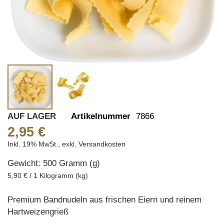
Skip
AUF LAGER
Artikelnummer
7866
to
2,95 €
the
Inkl. 19% MwSt.
,
exkl.
Versandkosten
beginning
Gewicht: 500 Gramm (g)
of
the
5,90 € / 1 Kilogramm (kg)
images
gallery
Premium Bandnudeln aus frischen Eiern und reinem
Hartweizengrieß