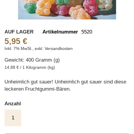
Skip
AUF LAGER
Artikelnummer
5520
to
5,95 €
the
Inkl. 7% MwSt.
,
exkl.
Versandkosten
beginning
Gewicht: 400 Gramm (g)
of
the
14,88 € / 1 Kilogramm (kg)
images
gallery
Unheimlich gut sauer! Unheimlich gut sauer sind diese
leckeren Fruchtgummi-Bären.
Anzahl