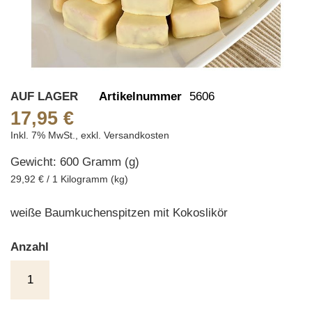
Skip
AUF LAGER
Artikelnummer
5606
to
17,95 €
the
Inkl. 7% MwSt.
,
exkl.
Versandkosten
beginning
Gewicht: 600 Gramm (g)
of
the
29,92 € / 1 Kilogramm (kg)
images
gallery
weiße Baumkuchenspitzen mit Kokoslikör
Anzahl