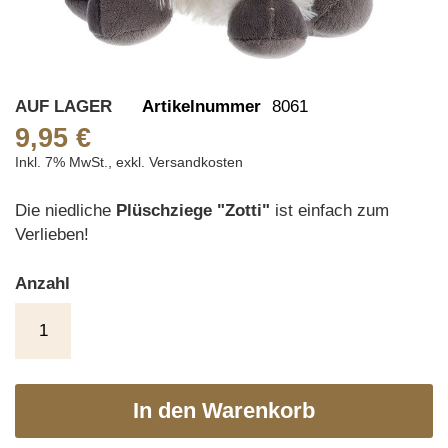
Skip
AUF LAGER
Artikelnummer
8061
to
9,95 €
the
Inkl. 7% MwSt.
,
exkl.
Versandkosten
beginning
of
Die niedliche
Plüschziege "Zotti"
ist einfach zum
the
Verlieben!
images
gallery
Anzahl
In den Warenkorb