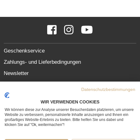
SOCIAL
Facebook
Instagram
YouTube
MEDIA
LINKS
SITE
Geschenkservice
LINKS
Zahlungs- und Lieferbedingungen
Newsletter
Oft gestellte Fragen (FAQ)
Datenschutzbestimmungen
Datenschutzerklärung
WIR VERWENDEN COOKIES
Erklärung zur Barrierefreiheit
Wir können diese zur Analyse unserer Besucherdaten platzieren, um unsere
Website zu verbessern, personalisierte Inhalte anzuzeigen und Ihnen ein
Widerrufsrecht
großartiges Website-Erlebnis zu bieten. Bitte helfen Sie uns dabei und
klicken Sie auf "Ok, weitermachen"!
Vertrag widerrufen