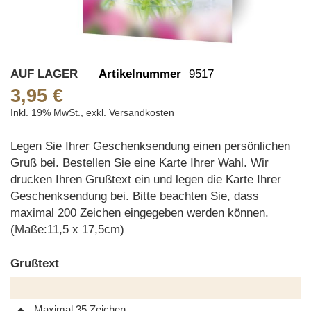
Skip
AUF LAGER
Artikelnummer
9517
to
3,95 €
the
Inkl. 19% MwSt.
,
exkl.
Versandkosten
beginning
of
Legen Sie Ihrer Geschenksendung einen persönlichen
the
Gruß bei. Bestellen Sie eine Karte Ihrer Wahl. Wir
images
drucken Ihren Grußtext ein und legen die Karte Ihrer
gallery
Geschenksendung bei. Bitte beachten Sie, dass
maximal 200 Zeichen eingegeben werden können.
(Maße:11,5 x 17,5cm)
Grußtext
Maximal 35 Zeichen