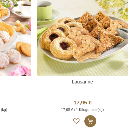
Lausanne
17,95 €
 (kg)
17,95 € / 1 Kilogramm (kg)
Auf
n den Warenkorb
In den Warenkor
die
liste
Merkliste