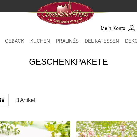
Mein Konto
GEBÄCK
KUCHEN
PRALINÉS
DELIKATESSEN
DEK
GESCHENKPAKETE
zeigen
elle
Liste
3
Artikel
s