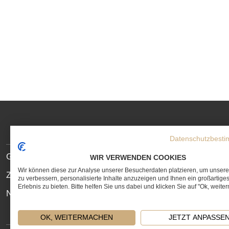
SOCIAL
MEDIA
Datenschutzbest
LINKS
SITE
Geschenkservice
WIR VERWENDEN COOKIES
LINKS
Wir können diese zur Analyse unserer Besucherdaten platzieren, um unser
Zahlungs- und Lieferbedingungen
zu verbessern, personalisierte Inhalte anzuzeigen und Ihnen ein großartige
Erlebnis zu bieten. Bitte helfen Sie uns dabei und klicken Sie auf "Ok, weite
Newsletter
OK, WEITERMACHEN
JETZT ANPASSE