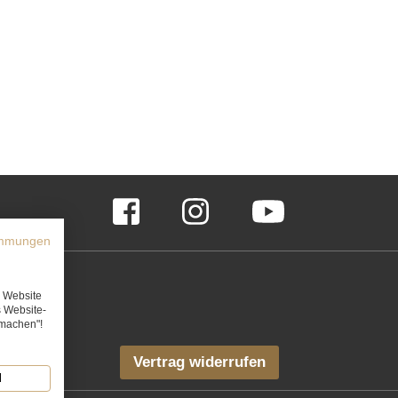
Facebook
Instagram
YouTube
immungen
e Website
s Website-
rmachen"!
Vertrag widerrufen
N