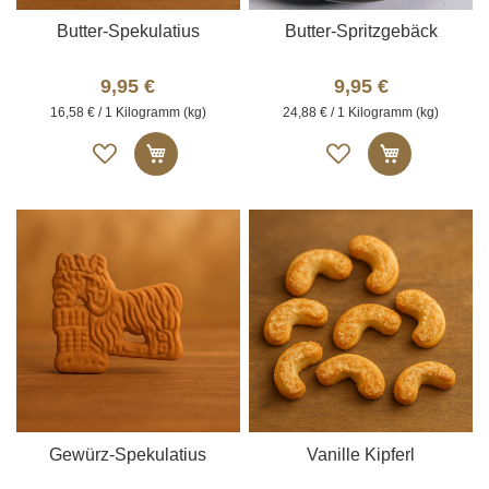
Butter-Spekulatius
Butter-Spritzgebäck
9,95 €
9,95 €
16,58 € / 1 Kilogramm (kg)
24,88 € / 1 Kilogramm (kg)
Auf
Auf
In den Warenkorb
In den W
die
die
Merkliste
Merkliste
Gewürz-Spekulatius
Vanille Kipferl