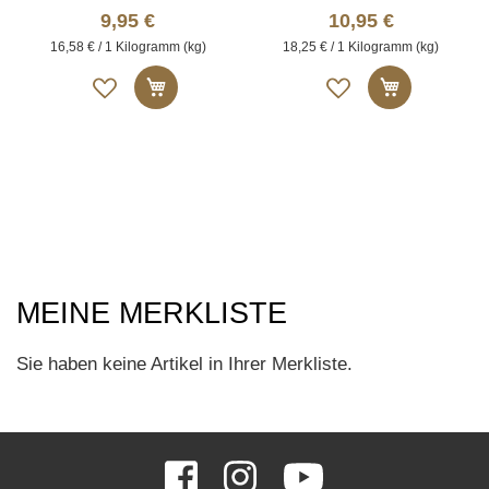
9,95 €
10,95 €
16,58 € / 1 Kilogramm (kg)
18,25 € / 1 Kilogramm (kg)
Auf
Auf
In den Warenkorb
In den W
die
die
Merkliste
Merkliste
MEINE MERKLISTE
Sie haben keine Artikel in Ihrer Merkliste.
SOCIAL
Facebook
Instagram
YouTube