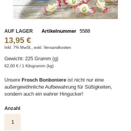
Skip
AUF LAGER
Artikelnummer
5588
to
13,95 €
the
Inkl. 7% MwSt.
,
exkl.
Versandkosten
beginning
Gewicht: 225 Gramm (g)
of
the
62,00 € / 1 Kilogramm (kg)
images
gallery
Unsere
Frosch Bonboniere
ist nicht nur eine
außergewöhnliche Aufbewahrung für Süßigkeiten,
sondern auch ein wahrer Hingucker!
Anzahl