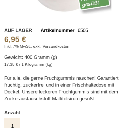
Skip
AUF LAGER
Artikelnummer
6505
to
6,95 €
the
Inkl. 7% MwSt.
,
exkl.
Versandkosten
beginning
Gewicht: 400 Gramm (g)
of
the
17,38 € / 1 Kilogramm (kg)
images
gallery
Für alle, die gerne Fruchtgummis naschen! Garantiert
fruchtig, zuckerfrei und in einer Frischhaltedose mit
Deckel. Unsere leckeren Fruchtgummis sind mit dem
Zuckeraustauschstoff Maltitolsirup gesüßt.
Anzahl