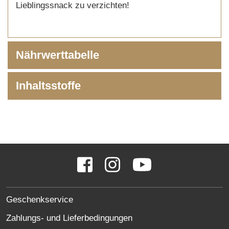
Lieblingssnack zu verzichten!
Nährwerttabelle
Inhaltsstoffe
SOCIAL
Facebook
Instagram
YouTube
MEDIA
LINKS
SITE
Geschenkservice
LINKS
Zahlungs- und Lieferbedingungen