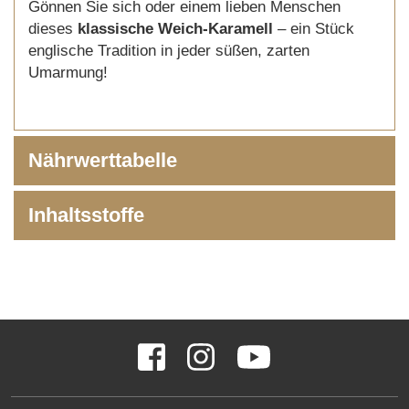
Gönnen Sie sich oder einem lieben Menschen
dieses
klassische Weich-Karamell
– ein Stück
englische Tradition in jeder süßen, zarten
Umarmung!
Nährwerttabelle
Inhaltsstoffe
SOCIAL
Facebook
Instagram
YouTube
MEDIA
LINKS