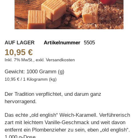
Skip
AUF LAGER
Artikelnummer
5505
to
10,95 €
the
Inkl. 7% MwSt.
,
exkl.
Versandkosten
beginning
Gewicht: 1000 Gramm (g)
of
the
10,95 € / 1 Kilogramm (kg)
images
gallery
Der Tradition verpflichtet, und darum ganz
hervorragend.
Das echte „old english“ Weich-Karamell. Verführerisch
zart mit leichtem Vanille-Geschmack und weit davon
entfernt ein Plombenzieher zu sein, eben „old english“.
1.000 g-Dose